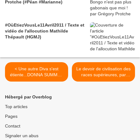
Protche (#Péan #Marianne)
#OùEtiezVousLe11Avril2011 / Texte et
vidéo de l'allocution Mathilde
Thépault (HGMJ)
< Une autre Diva s'est
Le devoir de civilisation des
étiente...DONNA SUMMER
races supérieures, par
"I feel love"
Jules Ferry - 28/07/1885 >
Hébergé par Overblog
Top articles
Pages
Contact
Signaler un abus