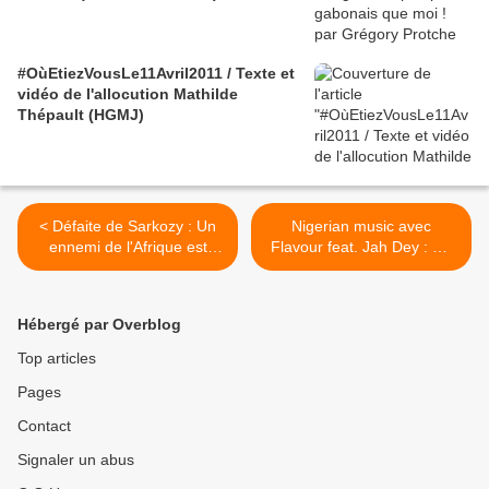
#OùEtiezVousLe11Avril2011 / Texte et
vidéo de l'allocution Mathilde
Thépault (HGMJ)
< Défaite de Sarkozy : Un
Nigerian music avec
ennemi de l'Afrique est
Flavour feat. Jah Dey : My
tombé ! - par Théophile
Woman Is Gone >
Kouamouo
Hébergé par Overblog
Top articles
Pages
Contact
Signaler un abus