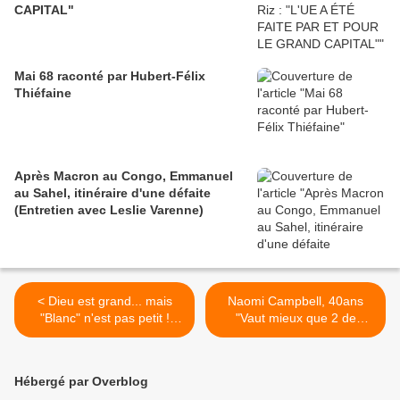
CAPITAL"
Mai 68 raconté par Hubert-Félix
Thiéfaine
Après Macron au Congo, Emmanuel
au Sahel, itinéraire d'une défaite
(Entretien avec Leslie Varenne)
< Dieu est grand... mais
Naomi Campbell, 40ans
"Blanc" n'est pas petit !
"Vaut mieux que 2 de
Serge Bilé à propos de son
20ans" citation de G.P >
livre "Blanchissez-moi ces
Nègres !"
Hébergé par Overblog