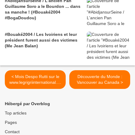
#AbidjansurSeine / L'ancien Pan
Guillaume Soro a le Bourdon ... dans
sa manche ! (#Bouaké2004
#BogaDoudou)
#Bouaké2004 / Les Ivoiriens et leur
président furent aussi des victimes
(Me Jean Balan)
< Mois Despo Rutti sur le
Découverte du Monde :
www.legrigriinternational.co
Vancouver au Canada >
m - Etranger en service
(Feat Escobar, Poison &
Youssoupha)
Hébergé par Overblog
Top articles
Pages
Contact