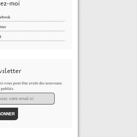
vez-moi
cebook
tter
S
sletter
z-vous pour être averti des nouveaux
s publiés.