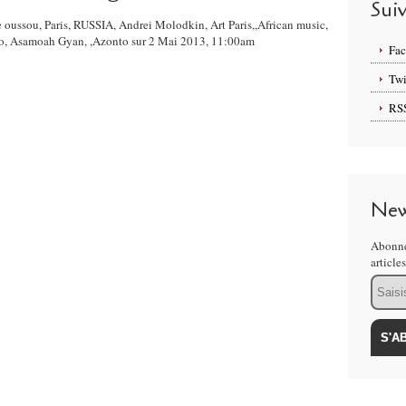
Sui
e oussou, Paris, RUSSIA, Andrei Molodkin, Art Paris,,African music,
stro, Asamoah Gyan, ,Azonto sur 2 Mai 2013, 11:00am
Fa
Twi
RS
New
Abonne
article
Email