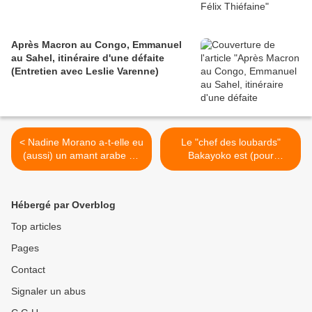
Après Macron au Congo, Emmanuel
au Sahel, itinéraire d'une défaite
(Entretien avec Leslie Varenne)
< Nadine Morano a-t-elle eu
Le "chef des loubards"
(aussi) un amant arabe ou
Bakayoko est (pour
tchadien ?
quelques heures) chef de
l'État ivoirien >
Hébergé par Overblog
Top articles
Pages
Contact
Signaler un abus