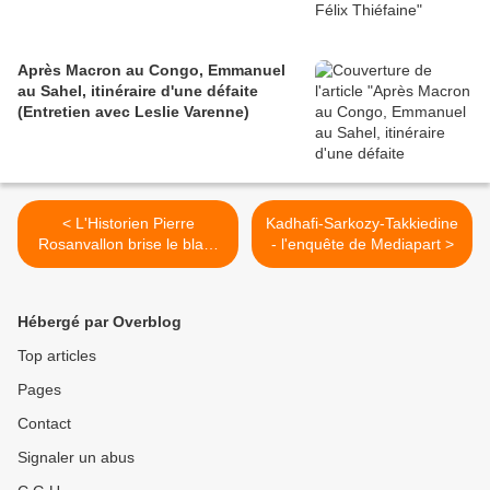
Après Macron au Congo, Emmanuel
au Sahel, itinéraire d'une défaite
(Entretien avec Leslie Varenne)
< L'Historien Pierre
Kadhafi-Sarkozy-Takkiedine
Rosanvallon brise le black
- l'enquête de Mediapart >
out médiatique sur la Côte
d'Ivoire chez Taddéi - 8 mai
2012
Hébergé par Overblog
Top articles
Pages
Contact
Signaler un abus