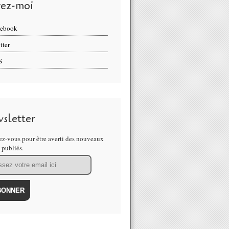
vez-moi
cebook
tter
S
sletter
z-vous pour être averti des nouveaux
s publiés.