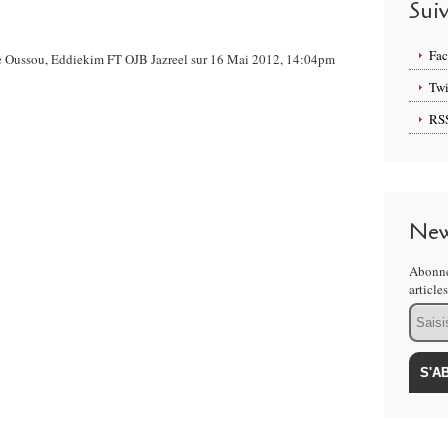
Sui
Fa
nge Oussou, Eddiekim FT OJB Jazreel sur 16 Mai 2012, 14:04pm
Twi
RS
New
Abonne
article
Email