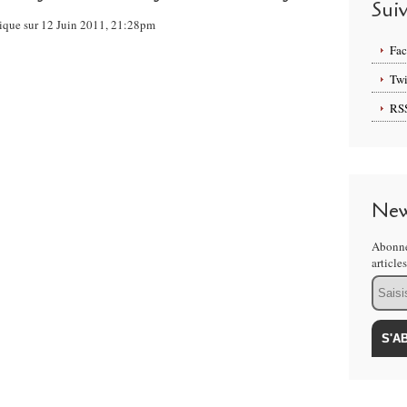
Sui
frique sur 12 Juin 2011, 21:28pm
Fa
Twi
RS
New
Abonne
article
Email