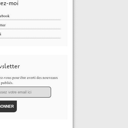
vez-moi
cebook
tter
S
sletter
z-vous pour être averti des nouveaux
s publiés.