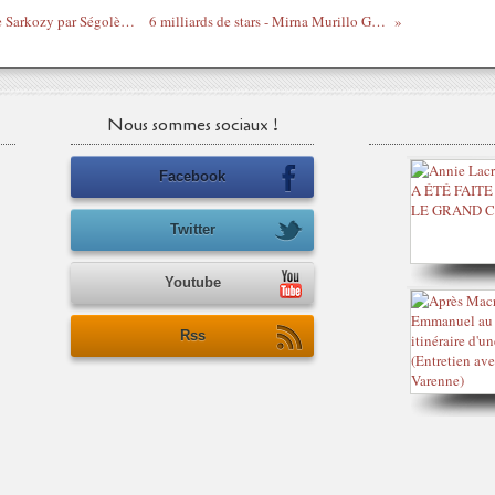
Congé paternité et retenues collinaires de Sarkozy par Ségolène Royal
6 milliards de stars - Mirna Murillo Gamarra
Nous sommes sociaux !
Facebook
Twitter
Youtube
Rss