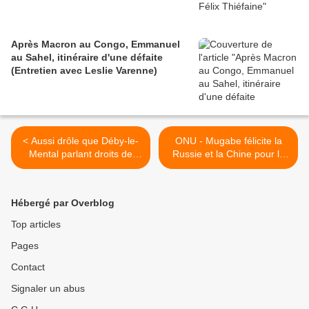
Après Macron au Congo, Emmanuel
au Sahel, itinéraire d'une défaite
(Entretien avec Leslie Varenne)
< Aussi drôle que Déby-le-
ONU - Mugabe félicite la
Mental parlant droits de
Russie et la Chine pour la
l'homme à l'ONU : feu le
Syrie et crie "Honte, honte
Mollah Omar du gabon à la
aux USA et à l'Angleterre !"
même tribune
>
Hébergé par Overblog
Top articles
Pages
Contact
Signaler un abus