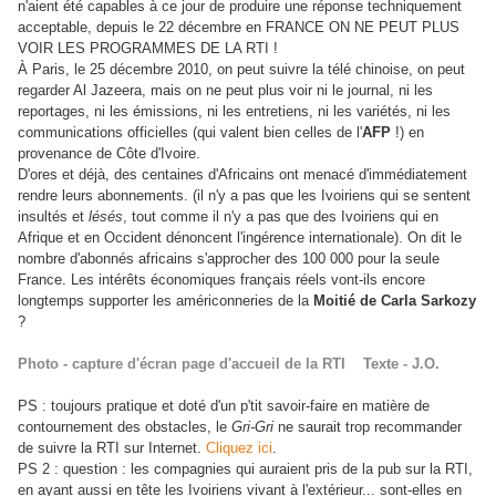
n'aient été capables à ce jour de produire une réponse techniquement
acceptable, depuis le 22 décembre en FRANCE ON NE PEUT PLUS
VOIR LES PROGRAMMES DE LA RTI !
À Paris, le 25 décembre 2010, on peut suivre la télé chinoise, on peut
regarder Al Jazeera, mais on ne peut plus voir ni le journal, ni les
reportages, ni les émissions, ni les entretiens, ni les variétés, ni les
communications officielles (qui valent bien celles de l'
AFP
!) en
provenance de Côte d'Ivoire.
D'ores et déjà, des centaines d'Africains ont menacé d'immédiatement
rendre leurs abonnements. (il n'y a pas que les Ivoiriens qui se sentent
insultés et
lésés
, tout comme il n'y a pas que des Ivoiriens qui en
Afrique et en Occident dénoncent l'ingérence internationale). On dit le
nombre d'abonnés africains s'approcher des 100 000 pour la seule
France. Les intérêts économiques français réels vont-ils encore
longtemps supporter les américonneries de la
Moitié de Carla Sarkozy
?
Photo - capture d'écran page d'accueil de la RTI Texte - J.O.
PS : toujours pratique et doté d'un p'tit savoir-faire en matière de
contournement des obstacles, le
Gri-Gri
ne saurait trop recommander
de suivre la RTI sur Internet.
Cliquez ici
.
PS 2 : question : les compagnies qui auraient pris de la pub sur la RTI,
en ayant aussi en tête les Ivoiriens vivant à l'extérieur... sont-elles en