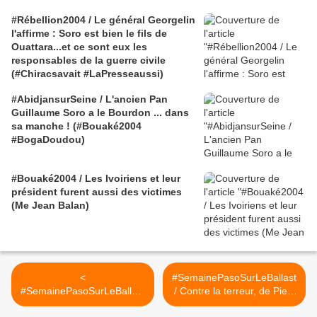
#Rébellion2004 / Le général Georgelin
l'affirme : Soro est bien le fils de
Ouattara...et ce sont eux les
responsables de la guerre civile
(#Chiracsavait #LaPresseaussi)
#AbidjansurSeine / L'ancien Pan
Guillaume Soro a le Bourdon ... dans
sa manche ! (#Bouaké2004
#BogaDoudou)
#Bouaké2004 / Les Ivoiriens et leur
président furent aussi des victimes
(Me Jean Balan)
<
#SemainePasoSurLeBallast
#SemainePasoSurLeBallast
/ Contre la terreur, de Pier-
/ Contre la terreur, texte
Paolo Pasolini (#Vidéo