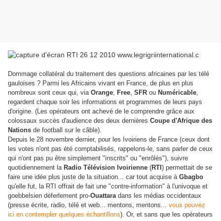
Dommage collatéral du traitement des questions africaines par les télé
gauloises ? Parmi les Africains vivant en France, de plus en plus
nombreux sont ceux qui, via
Orange
,
Free
,
SFR
ou
Numéricable
,
regardent chaque soir les informations et programmes de leurs pays
d'origine. (Les opérateurs ont achevé de le comprendre grâce aux
colossaux succès d'audience des deux dernières
Coupe d'Afrique des
Nations
de football sur le câble).
Depuis le 28 novembre dernier, pour les Ivoiriens de France (ceux dont
les votes n'ont pas été comptabilisés, rappelons-le, sans parler de ceux
qui n'ont pas pu être simplement "inscrits" ou "enrôlés"), suivre
quotidiennement la
Radio Télévision Ivoirienne
(
RTI
) permettait de se
faire une idée plus juste de la situation... car tout acquise à
Gbagbo
qu'elle fut, la RTI offrait de fait une "contre-information" à l'univoque et
goebbelsien déferlement pro-
Ouattara
dans les médias occidentaux
(presse écrite, radio, télé et web... mentons, mentons...
vous pouvez
ici en contempler quelques échantillons
). Or, et sans que les opérateurs