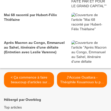
Mai 68 raconté par Hubert-Félix
Thiéfaine
Après Macron au Congo, Emmanuel
au Sahel, itinéraire d'une défaite
(Entretien avec Leslie Varenne)
< Ça commence à faire
J'Accuse Ouattara -
beaucoup d'articles sur
Théophile Kouamouo lu par
Bouaké 2004 dans la
Grégory Protche >
presse française, non ? -
Slate 26/11/2012
Hébergé par Overblog
Top articles