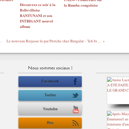
Découvrez ce soir à la
la Rumba congolaise
Bellevilloise
BANTUNANI et son
INTRIGANT nouvel
album
e Gbagbo - 25 mai à Montreuil
Le nouveau Reijasse lu par Protche chez Burgalat - "Ich bin ein Berliner" - Bus Palladium jeudi 23 mai
Nous sommes sociaux !
Facebook
Twitter
Youtube
Rss