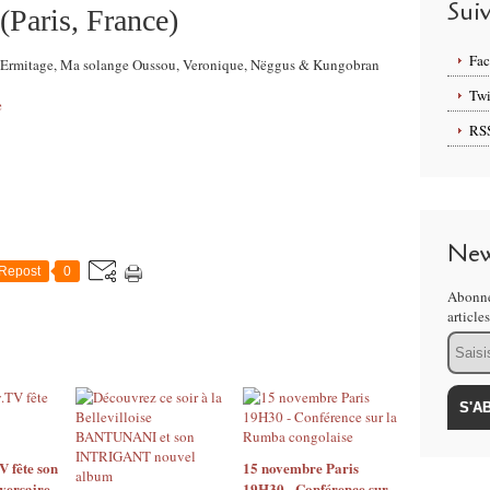
Sui
(Paris, France)
Fa
e l'Ermitage, Ma solange Oussou, Veronique, Nëggus & Kungobran
Twi
e
RS
New
Repost
0
Abonne
article
Email
 fête son
15 novembre Paris
versaire
19H30 - Conférence sur