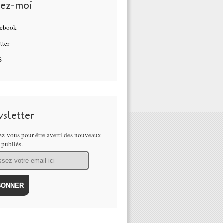
vez-moi
cebook
tter
S
sletter
z-vous pour être averti des nouveaux
s publiés.