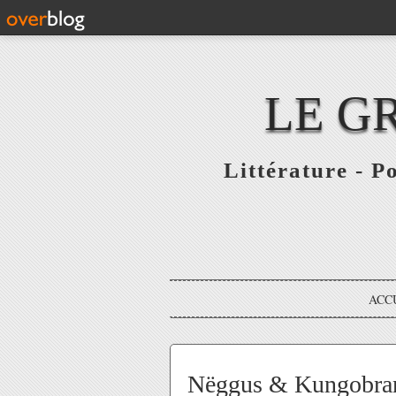
LE G
Littérature - P
ACC
Nëggus & Kungobran 