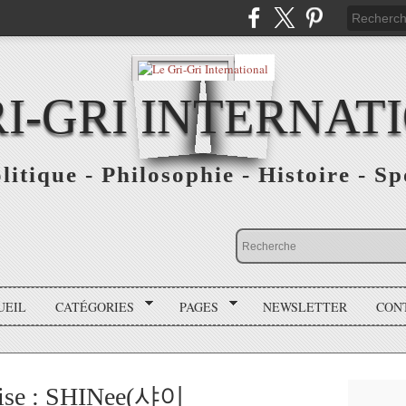
RI-GRI INTERNAT
olitique - Philosophie - Histoire - S
UEIL
CATÉGORIES
PAGES
NEWSLETTER
CON
aise : SHINee(샤이