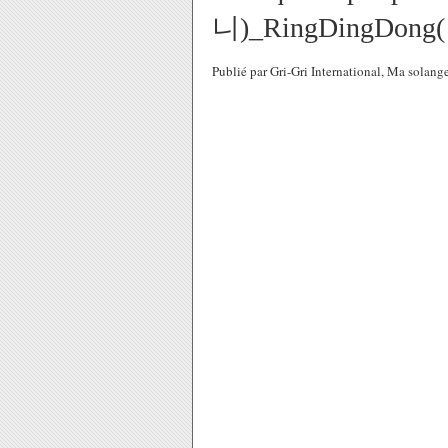
니)_RingDingD
Publié par Gri-Gri International, Ma solan