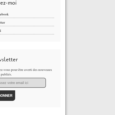
vez-moi
cebook
tter
S
sletter
z-vous pour être averti des nouveaux
s publiés.