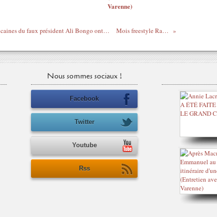
Varenne)
Cette nuit à Libreville, les forces françafricaines du faux président Ali Bongo ont chargé les Gabonais réunis autour du vrai président élu André Mba Obame
Mois freestyle Rap US : Devin the Dude
Nous sommes sociaux !
Facebook
Twitter
Youtube
Rss