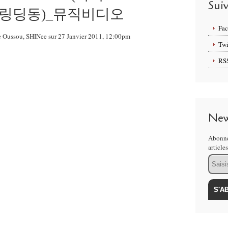
Sui
ong(링딩동)_뮤직비디오
Fa
ge Oussou, SHINee sur 27 Janvier 2011, 12:00pm
Twi
RS
New
Abonne
article
Email