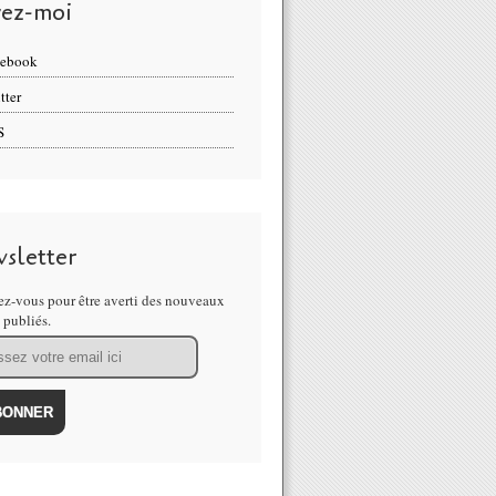
vez-moi
cebook
tter
S
sletter
z-vous pour être averti des nouveaux
s publiés.