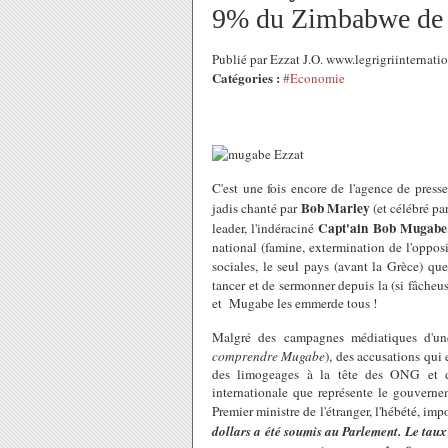
9% du Zimbabwe de
Publié par Ezzat J.O. www.legrigriinterna
Catégories :
#Economie
C'est une fois encore de l'agence de press
Bob Marley
jadis chanté par
(et célébré pa
Capt'ain Bob Mugabe
leader, l'indéraciné
national (famine, extermination de l'opposi
sociales, le seul pays (avant la Grèce) 
tancer et de sermonner depuis la (si fâche
et Mugabe les emmerde tous !
Malgré des campagnes médiatiques d'un
comprendre Mugabe
), des accusations qui
des limogeages à la tête des ONG et de
internationale que représente le gouvernem
Premier ministre de l'étranger, l'hébété, imp
dollars a été soumis au Parlement. Le taux