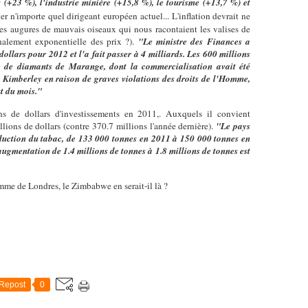
(+23 %), l'industrie minière (+15,8 %), le tourisme (+13,7 %) et
ver n'importe quel dirigeant européen actuel... L'inflation devrait ne
es augures de mauvais oiseaux qui nous racontaient les valises de
nalement exponentielle des prix ?).
"
Le ministre des Finances a
 dollars pour 2012 et l'a fait passer à 4 milliards. Les 600 millions
e de diamants de Marange, dont la commercialisation avait été
 Kimberley en raison de graves violations des droits de l'Homme,
t du mois."
ns de dollars d'investissements en 2011,. Auxquels il convient
lions de dollars (contre 370.7 millions l'année dernière).
"Le pays
oduction du tabac, de 133 000 tonnes en 2011 à 150 000 tonnes en
ugmentation de 1.4 millions de tonnes à 1.8 millions de tonnes est
mme de Londres, le Zimbabwe en serait-il là ?
Repost
0