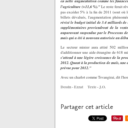
en nette augmentation comme les finances 
l'agriculture (+11,6 %)."
Le reste ferait rê
pas excéder 5% à la fin de 2011 (sont où l
billets dévalués, l'augmentation phénomé
révisé le budget initial de 3.4 milliards de
supplémentaires proviendront de la vent
auparavant suspendue par le Processus de
mais qui a été à nouveau autorisée au débu
Le secteur minier aura attiré 502 millio
d'additionner une aide étrangère de 618 mil
s'attend à une légère croissance de la pr
2012. Quant à la production de maïs, une a
prévue pour 2012."
Avec un charlot comme Tsvangirai, dit l'ho
Dessin - Ezzat Texte - J.O.
Partager cet article