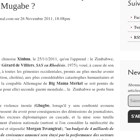
Sui
 Mugabe ?
Fa
tional.com sur 26 Novembre 2011, 18:08pm
Twi
RS
Xinhua
e chinoise
, le 25/11/2011, qu'on l'apprend : le Zimbabwe,
Gérard de Villiers
r
,
SAS en Rhodésie
, 1975), voué, à cause de son
New
, à toutes les gémonies occidentales, promis au plus moche avenir
tion, choléra), aux plus considérables catastrophes humanitaires et
Big Mama Merkel
que la coupable Allemagne de
se soit permis de
Abonne
use pour elle) seconde guerre mondiale... le Zimbabwe se porte bien
article
Email
Gbagbo
e violence inouïe (
, lorsqu'il y sera confronté avouera
 eussent du avoir pour conséquences des démissions de journalistes,
s excuses diplomatiques en cascade, et la mise sous tutelle
ent d'union nationale (surtout si l'on considère la médiocrité du
Morgan Tsvangirai
osé et stipendié
),
"un budget de 4 milliards de
 de croissance annoncé sera étayé par la performance des secteurs