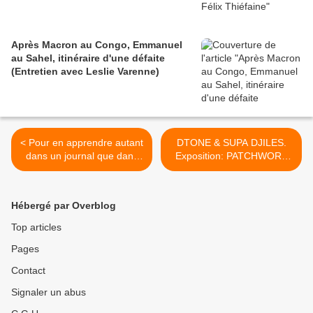
Après Macron au Congo, Emmanuel
au Sahel, itinéraire d'une défaite
(Entretien avec Leslie Varenne)
< Pour en apprendre autant
DTONE & SUPA DJILES.
dans un journal que dans
Exposition: PATCHWORK
un livre : l'édition spéciale
Du 14 Juin au 25 Juin 2012
Côte d'Ivoire du Gri-Gri - 3
AU MINISTERE DES
euros
FINANCES 143 rue de
Hébergé par Overblog
Bercy. 75012 Paris >
Top articles
Pages
Contact
Signaler un abus