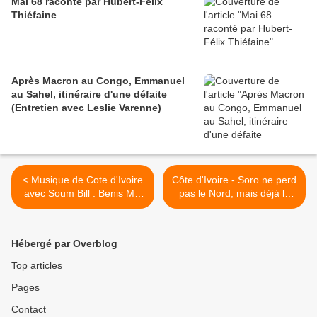
Mai 68 raconté par Hubert-Félix
Thiéfaine
Après Macron au Congo, Emmanuel
au Sahel, itinéraire d'une défaite
(Entretien avec Leslie Varenne)
< Musique de Cote d'Ivoire
Côte d'Ivoire - Soro ne perd
avec Soum Bill : Benis Moi
pas le Nord, mais déjà la
!!!
face - "révolution
égyptienne" : récit d'un
fiasco >
Hébergé par Overblog
Top articles
Pages
Contact