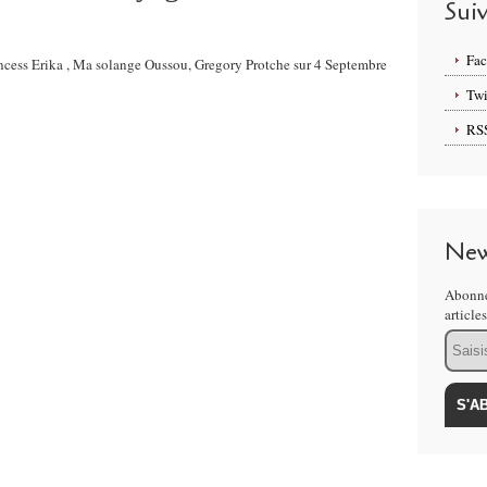
Sui
Fa
rincess Erika , Ma solange Oussou, Gregory Protche sur 4 Septembre
Twi
RS
New
Abonne
article
Email