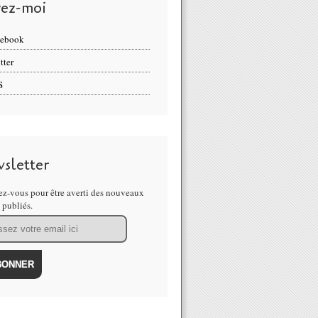
vez-moi
cebook
tter
S
sletter
z-vous pour être averti des nouveaux
s publiés.