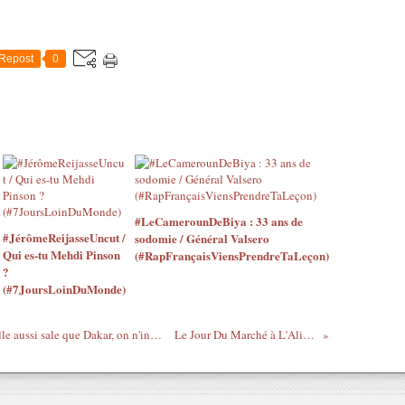
Repost
0
#LeCamerounDeBiya : 33 ans de
#JérômeReijasseUncut /
sodomie / Général Valsero
Qui es-tu Mehdi Pinson
(#RapFrançaisViensPrendreTaLeçon)
?
(#7JoursLoinDuMonde)
FESMAN 2010 - Quand on habite une ville aussi sale que Dakar, on n'invite personne !
Le Jour Du Marché à L'Alizé Club