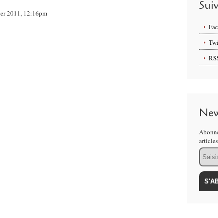
Sui
vier 2011, 12:16pm
Fa
Twi
RS
New
Abonne
article
Email