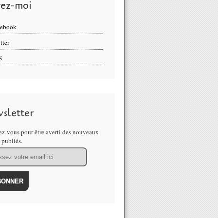
vez-moi
cebook
tter
S
sletter
z-vous pour être averti des nouveaux
s publiés.