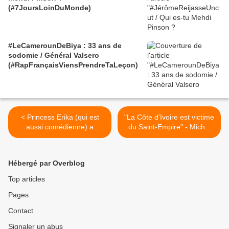
(#7JoursLoinDuMonde)
#LeCamerounDeBiya : 33 ans de
sodomie / Général Valsero
(#RapFrançaisViensPrendreTaLeçon)
< Princess Erika (qui est
"La Côte d'Ivoire est victime
aussi comédienne) a
du Saint-Empire" - Michel
beaucoup aimé Josepha de
Nzau (Bantunani) - Janvier
Christopher Frank (qui était
2011 >
aussi scénariste)
Hébergé par Overblog
Top articles
Pages
Contact
Signaler un abus