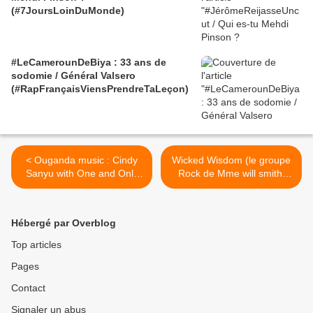
(#7JoursLoinDuMonde)
#LeCamerounDeBiya : 33 ans de
sodomie / Général Valsero
(#RapFrançaisViensPrendreTaLeçon)
< Ouganda music : Cindy
Wicked Wisdom (le groupe
Sanyu with One and Only
Rock de Mme will smith,
on
Jada Pinkett Smith) >
Hébergé par Overblog
Top articles
Pages
Contact
Signaler un abus