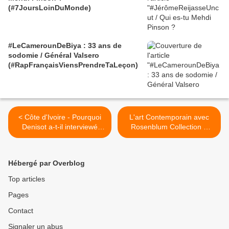
(#7JoursLoinDuMonde)
#LeCamerounDeBiya : 33 ans de
sodomie / Général Valsero
(#RapFrançaisViensPrendreTaLeçon)
< Côte d'Ivoire - Pourquoi
L'art Contemporain avec
Denisot a-t-il interviewé
Rosenblum Collection &
Ouattara en duplex depuis
Friends >
Paris alors qu'il était à
Abidjan quelques heures
Hébergé par Overblog
plus tôt ?
Top articles
Pages
Contact
Signaler un abus