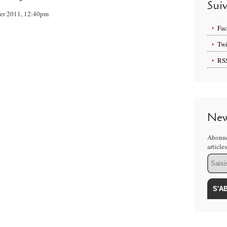
Sui
rier 2011, 12:40pm
Fa
Twi
RS
New
Abonne
article
Email