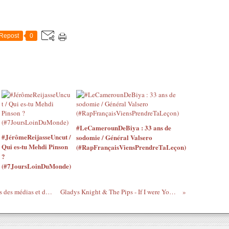
Repost
0
#LeCamerounDeBiya : 33 ans de
#JérômeReijasseUncut /
sodomie / Général Valsero
Qui es-tu Mehdi Pinson
(#RapFrançaisViensPrendreTaLeçon)
?
(#7JoursLoinDuMonde)
Côte d'Ivoire - Malick Noël Seck à propos des médias et du Franc CFA
Gladys Knight & The Pips - If I were Your Woman