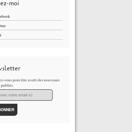
vez-moi
cebook
tter
S
sletter
z-vous pour être averti des nouveaux
s publiés.