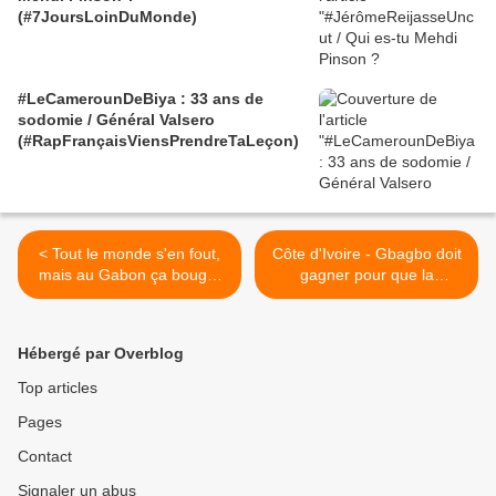
(#7JoursLoinDuMonde)
#LeCamerounDeBiya : 33 ans de
sodomie / Général Valsero
(#RapFrançaisViensPrendreTaLeçon)
< Tout le monde s'en fout,
Côte d'Ivoire - Gbagbo doit
mais au Gabon ça bouge,
gagner pour que la
ça manifeste et ça réprime !
démocratie l'emporte - par
Olympe Bhêly-Quenum >
Hébergé par Overblog
Top articles
Pages
Contact
Signaler un abus