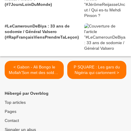
(#7JoursLoinDuMonde)
#LeCamerounDeBiya : 33 ans de
sodomie / Général Valsero
(#RapFrançaisViensPrendreTaLeçon)
< Gabon - Ali Bongo le
P SQUARE : Les gars du
Mollah'Son met des soldats
Nigéria qui cartonnent >
partout !
Hébergé par Overblog
Top articles
Pages
Contact
Signaler un abus