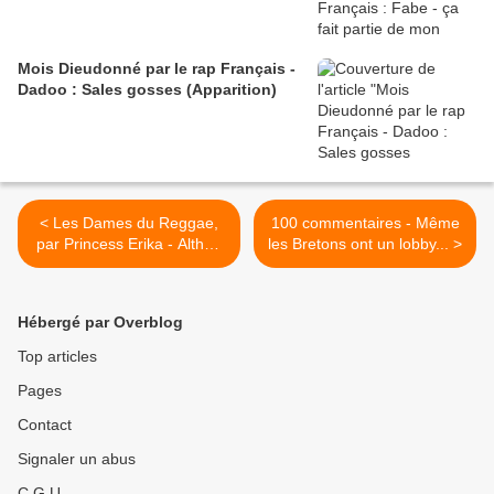
Mois Dieudonné par le rap Français -
Dadoo : Sales gosses (Apparition)
< Les Dames du Reggae,
100 commentaires - Même
par Princess Erika - Althéa
les Bretons ont un lobby... >
et Donna - “Uptown Top
Ranking”
Hébergé par Overblog
Top articles
Pages
Contact
Signaler un abus
C.G.U.