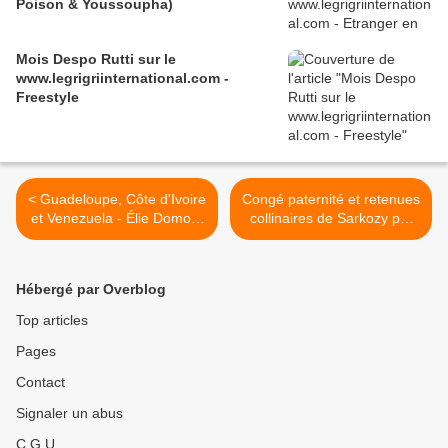
Poison & Youssoupha)
Mois Despo Rutti sur le
www.legrigriinternational.com -
Freestyle
< Guadeloupe, Côte d'Ivoire
Congé paternité et retenues
et Venezuela - Élie Domota
collinaires de Sarkozy par
- 6 juin 2011 Paris
Ségolène Royal >
Hébergé par Overblog
Top articles
Pages
Contact
Signaler un abus
C.G.U.