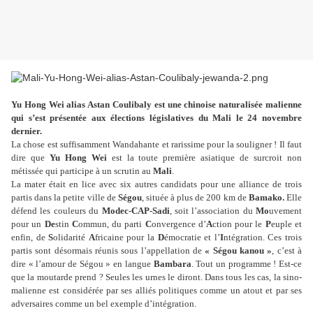
Yu Hong Wei alias Astan Coulibaly est une chinoise naturalisée malienne
qui s’est présentée aux élections législatives du Mali le 24 novembre
dernier.
La chose est suffisamment Wandahante et rarissime pour la souligner ! Il faut
dire que
Yu Hong Wei
est la toute première asiatique de surcroit non
métissée qui participe à un scrutin au
Mali
.
La mater était en lice avec six autres candidats pour une alliance de trois
partis dans la petite ville de
Ségou
, située à plus de 200 km de
Bamako.
Elle
défend les couleurs du
Modec-CAP-Sadi
, soit l’association du
Mo
uvement
pour un
De
stin
C
ommun, du parti
C
onvergence d’
A
ction pour le
P
euple et
enfin, de
S
olidarité
A
fricaine pour la
D
émocratie et l’
I
ntégration. Ces trois
partis sont désormais réunis sous l’appellation de
« Ségou kanou »
, c’est à
dire « l’amour de Ségou » en langue
Bambara
. Tout un programme ! Est-ce
que la moutarde prend ? Seules les urnes le diront. Dans tous les cas, la sino-
malienne est considérée par ses alliés politiques comme un atout et par ses
adversaires comme un bel exemple d’intégration.