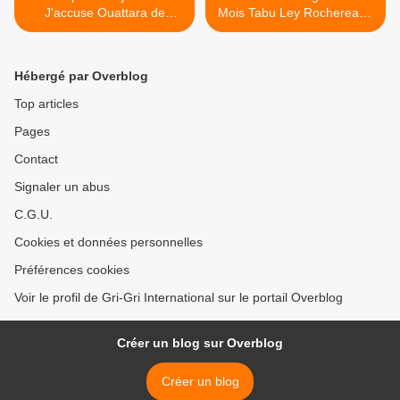
J'accuse Ouattara de
Mois Tabu Ley Rochereau -
Théophile Kouamouo
Nzoto na Ngai se Moko
[Live] >
Hébergé par Overblog
Top articles
Pages
Contact
Signaler un abus
C.G.U.
Cookies et données personnelles
Préférences cookies
Voir le profil de Gri-Gri International sur le portail Overblog
Créer un blog sur Overblog
Créer un blog