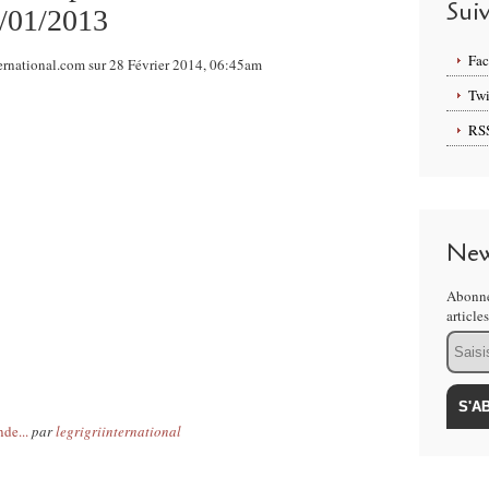
Sui
7/01/2013
Fa
ernational.com sur 28 Février 2014, 06:45am
Twi
RS
New
Abonne
article
Email
de...
par
legrigriinternational