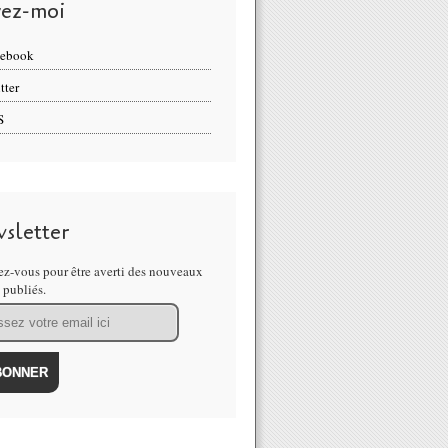
vez-moi
cebook
tter
S
sletter
z-vous pour être averti des nouveaux
s publiés.