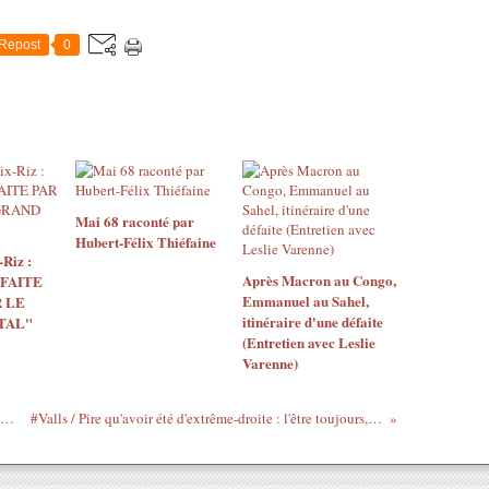
Repost
0
Mai 68 raconté par
Hubert-Félix Thiéfaine
Riz :
Après Macron au Congo,
 FAITE
Emmanuel au Sahel,
 LE
itinéraire d'une défaite
TAL"
(Entretien avec Leslie
Varenne)
 Plus grand #1 - Mohamed Ali lu par Grégory Protche - 13/10/2013
#Valls / Pire qu'avoir été d'extrême-droite : l'être toujours, comme le Glaude Goasguen (vidéo)