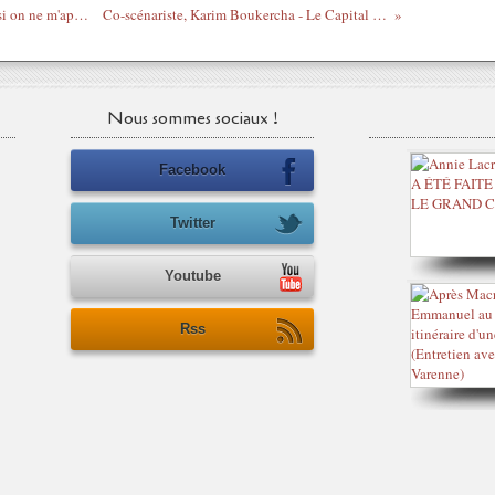
"Je libère Koné Katinan le 13 septembre si on ne m'apporte pas de preuves" - Le juge Aboagye Tandoh
Co-scénariste, Karim Boukercha - Le Capital de Costa Gavras - Bande annonce Canada
Nous sommes sociaux !
Facebook
Twitter
Youtube
Rss