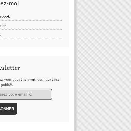
vez-moi
cebook
tter
S
sletter
z-vous pour être averti des nouveaux
s publiés.