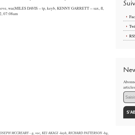
Sui
, Love, war,MILES DAVIS -- tp, keyb, KENNY GARRETT -- sax, fl,
, 07:08am
Fa
Twi
RS
New
Abonne
article
Email
, JOSEPH MCCREARY - g, voc, KEI AKAGI -keyb, RICHARD PATTERSON -bg,