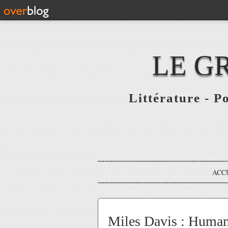
LE G
Littérature - P
ACC
Miles Davis : Human 