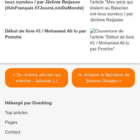
tous survécu / par Jérôme Reijasse
(#UnFrançais #7JoursLoinDuMonde)
Début de livre #1 / Mohamed Ali lu par
Protche
< Du cinéma africain qui
Je réclame la libération de
marche - Jalousie 1 /
Simone Gbagbo >
Nigerian movie avec Emeka
Ike et Jalade Omotolade
Hébergé par Overblog
Top articles
Pages
Contact