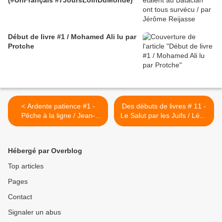
(#UnFrançais #7JoursLoinDuMonde)
Début de livre #1 / Mohamed Ali lu par
Protche
< Ardente patience #1 -
Des débuts de livres # 11 -
Pêche à la ligne / Jean-
Le Salut par les Juifs / Léon
Pierre Rosnay
Bloy lu par Protche >
Hébergé par Overblog
Top articles
Pages
Contact
Signaler un abus