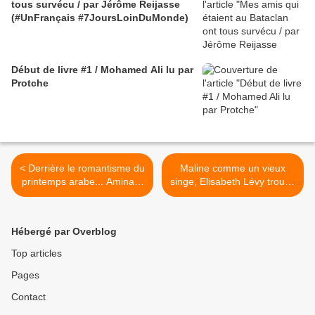
tous survécu / par Jérôme Reijasse
(#UnFrançais #7JoursLoinDuMonde)
Début de livre #1 / Mohamed Ali lu par
Protche
< Derrière le romantisme du
Maline comme un vieux
printemps arabe... Aminata
singe, Elisabeth Lévy trouve
Traoré & Boubacar Boris
Dieudonné casher sur
Diop (part 2)
scène >
Hébergé par Overblog
Top articles
Pages
Contact