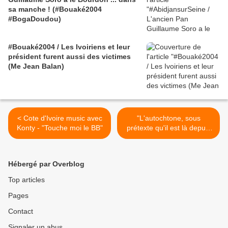
sa manche ! (#Bouaké2004
#BogaDoudou)
#Bouaké2004 / Les Ivoiriens et leur
président furent aussi des victimes
(Me Jean Balan)
< Cote d'Ivoire music avec
"L'autochtone, sous
Konty - "Touche moi le BB"
prétexte qu'il est là depuis
toujours, il se croit chez lui
!" - Dieudonné >
Hébergé par Overblog
Top articles
Pages
Contact
Signaler un abus