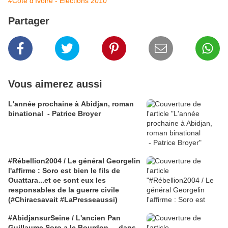
#Côte d'Ivoire - Élections 2010
Partager
Vous aimerez aussi
L'année prochaine à Abidjan, roman
binational - Patrice Broyer
#Rébellion2004 / Le général Georgelin
l'affirme : Soro est bien le fils de
Ouattara...et ce sont eux les
responsables de la guerre civile
(#Chiracsavait #LaPresseaussi)
#AbidjansurSeine / L'ancien Pan
Guillaume Soro a le Bourdon ... dans