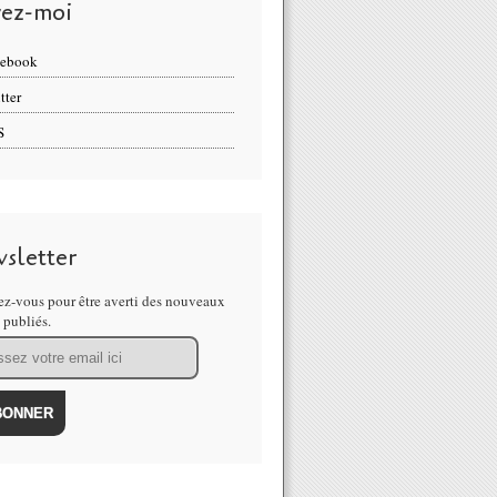
vez-moi
cebook
tter
S
sletter
z-vous pour être averti des nouveaux
s publiés.