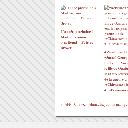
L'année prochaine à
Abidjan, roman
binational - Patrice
Broyer
#Rébellion200
général Georg
l'affirme : Sor
le fils de Ouatt
sont eux les re
de la guerre ci
(#Chiracsavait
#LaPresseauss