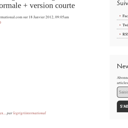
Sui
ormale + version courte
Fa
ernational.com sur 18 Janvier 2012, 09:05am
0
Twi
RS
New
Abonne
article
Email
x...
par
legrigriinternational