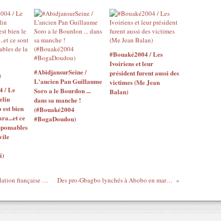
#Bouaké2004 / Les
Ivoiriens et leur
#AbidjansurSeine /
président furent aussi des
L'ancien Pan Guillaume
victimes (Me Jean
4 / Le
Soro a le Bourdon ...
Balan)
elin
dans sa manche !
o est bien
(#Bouaké2004
ara...et ce
#BogaDoudou)
sponsables
vile
i)
AFP - Chavez - Ahmadinejad : la manipulation française continue
Des pro-Gbagbo lynchés à Abobo en mars 2011