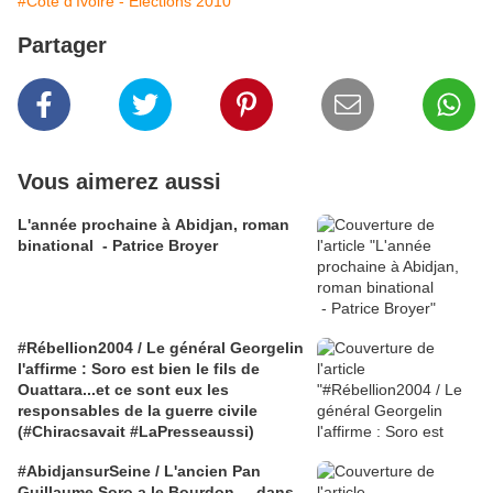
#Côte d'Ivoire - Élections 2010
Partager
Vous aimerez aussi
L'année prochaine à Abidjan, roman
binational - Patrice Broyer
#Rébellion2004 / Le général Georgelin
l'affirme : Soro est bien le fils de
Ouattara...et ce sont eux les
responsables de la guerre civile
(#Chiracsavait #LaPresseaussi)
#AbidjansurSeine / L'ancien Pan
Guillaume Soro a le Bourdon ... dans