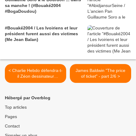
sa manche ! (#Bouaké2004
#BogaDoudou)
#Bouaké2004 / Les Ivoiriens et leur
président furent aussi des victimes
(Me Jean Balan)
< Charlie Hebdo défendra-t-
James Baldwin "The price
il Zéon dessinateur
of ticket" - part 2/6 >
recherché par la police ?
Hébergé par Overblog
Top articles
Pages
Contact
Signaler un abus