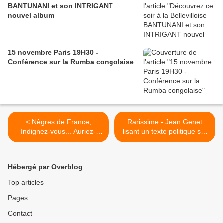
BANTUNANI et son INTRIGANT
nouvel album
15 novembre Paris 19H30 -
Conférence sur la Rumba congolaise
< Nègres de France,
Rarissime - Jean Genet
Indignez-vous... Auriez-
lisant un texte politique sur
vous d'autres
Angela Davis, les Black
revendications en période
Panthers et l'Amérique -
électorale que des articles
Devoir d'Histoire >
Hébergé par Overblog
sur vos cheveux et vos
fringues ???
Top articles
Pages
Contact