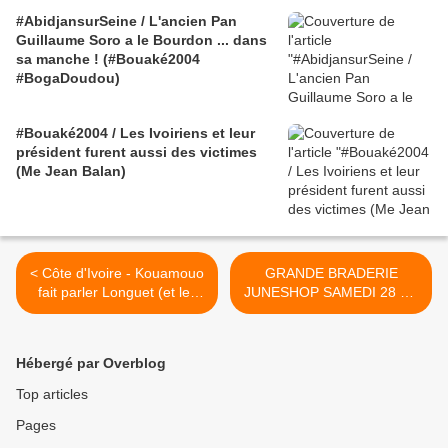
#AbidjansurSeine / L'ancien Pan
Guillaume Soro a le Bourdon ... dans
sa manche ! (#Bouaké2004
#BogaDoudou)
#Bouaké2004 / Les Ivoiriens et leur
président furent aussi des victimes
(Me Jean Balan)
< Côte d'Ivoire - Kouamouo
GRANDE BRADERIE
fait parler Longuet (et les
JUNESHOP SAMEDI 28 ET
images d'Arte)
DMANCHE 29 MAI 12H00-
20H >
Hébergé par Overblog
Top articles
Pages