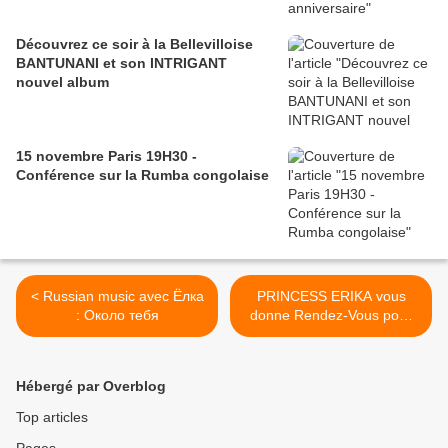
Découvrez ce soir à la Bellevilloise
BANTUNANI et son INTRIGANT
nouvel album
15 novembre Paris 19H30 -
Conférence sur la Rumba congolaise
< Russian music avec Ёлка
PRINCESS ERIKA vous
: Около тебя
donne Rendez-Vous pour
une série de Concerts
acoustique des Jeudi 24
janvier 21h 2013 au
Hébergé par Overblog
Théâtre de la Reine
Blanche a Paris ... >
Top articles