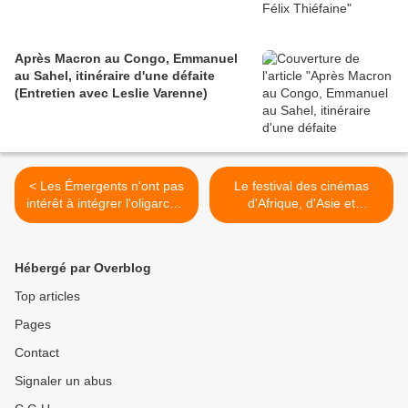
Après Macron au Congo, Emmanuel
au Sahel, itinéraire d'une défaite
(Entretien avec Leslie Varenne)
< Les Émergents n'ont pas
Le festival des cinémas
intérêt à intégrer l'oligarchie
d'Afrique, d'Asie et
- Bertrand Badie (4) -
d'Amérique du Sud
20/10/2011
démarre aujourd'hui à
Nantes. Il met le Japon à
Hébergé par Overblog
l'honneur avec le 100e
anniversaire de la
Top articles
Nikkatsu... >
Pages
Contact
Signaler un abus