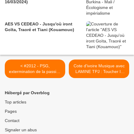
16/03/2024)
AES VS CEDEAO - Jusqu'où iront
Goïta, Traoré et Tiani (Kouamouo)
< #2012 - PSG,
Cote d'ivoire Musique avec
extermination de la passion
LAMINE TPJ : Toucher le
- Jérôme Reijasse -
sol... >
24/08/2012
Hébergé par Overblog
Top articles
Pages
Contact
Signaler un abus