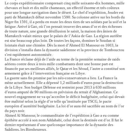
Le corps expéditionnaire comprenait cinq mille soixante-dix hommes, mille
chevaux et huit et
dix mille chameaux, un effectif énorme et très coûteux
pour une longue navigation dans le
désert. Le chef d’expédition, Jouder est
parti de Marrakech début novembre 1590. Sa colonne
arrive sur les bords du
Niger fin 1591, il a perdu en route les deux tiers de ses soldats par la
soif et la
fatigue. Arrivé à Gao, où l’on pensait trouver des amas d’or et des richesses
de toute
nature, une grande désillusion le saisit, la maison des âniers de
Marrakech valait mieux que le
palais de l’Askia de Gao. La région aurifère
est sise beaucoup plus loin. De toutes les façons,
dominer le Soudan si
lointain était une chimère. Dès la mort d’Ahmed El Mansour en 1603, la
division s’installa dans la dynastie saâdienne et la province de Tombouctou
s’est rapidement
autonomisée.
La France réclame déjà de l’aide au terme de la première semaine de raids
aériens contre deux
à trois mille combattants dont une bonne part est
financée par ses meilleurs alliés, le Qatar et
les Séoud, l’autre a constitué son
armement grâce à l’intervention française en Libye.
La guerre sans fin promise par les néo-conservateurs a lieu.
La France la
mène actuellement. Elle a dépensé 1,2 milliards d’euros pour la destruction
de la
Libye. Son budget Défense est restreint pour 2013 à 630 millions
d’euros amputé de 90
millions en prévision du retrait d’Afghanistan. Ce
nouvel engagement ne va qu’accroître le
déficit budgétaire, celui qui devait
être maîtrisé selon la règle d’or telle qu’instituée par
TSCG, le pacte
européen d’austérité budgétaire.
La loi d’or aura été sacrifiée au nom de l’or
du pays noir.
Ahmed Al Mansour, le commanditaire de l’expédition à Gao a eu comme
épithète accolé à
son nom Addahabi, celui dont la destinée est d’or. Il fut le
dernier représentant d’une
quelconque importance de la dynastie des
Saâdiens, les Bienheureux.