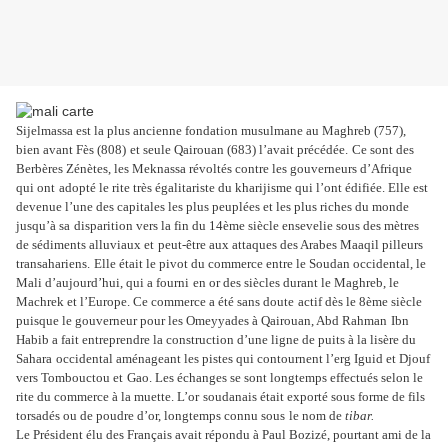
Sijelmassa est la plus ancienne fondation musulmane au Maghreb (757),
bien avant Fès (808)
et seule Qairouan (683) l’avait précédée.
Ce sont des
Berbères Zénètes, les Meknassa révoltés contre les gouverneurs d’Afrique
qui ont
adopté le rite très égalitariste du kharijisme qui l’ont édifiée. Elle est
devenue l’une des capitales les plus peuplées et les plus riches du monde
jusqu’à sa
disparition vers la fin du 14
ème
siècle ensevelie sous des mètres
de sédiments alluviaux et
peut-être aux attaques des Arabes Maaqil pilleurs
transahariens.
Elle était le pivot du commerce entre le Soudan occidental, le
Mali d’aujourd’hui, qui a fourni
en or des siècles durant le Maghreb, le
Machrek et l’Europe. Ce commerce a été sans doute
actif dès le 8
ème
siècle
puisque le gouverneur pour les Omeyyades à Qairouan, Abd Rahman
Ibn
Habib a fait entreprendre la construction d’une ligne de puits à la lisère du
Sahara
occidental aménageant les pistes qui contournent l’erg Iguid et Djouf
vers Tombouctou et
Gao. Les échanges se sont longtemps effectués selon le
rite du commerce à la muette. L’or
soudanais était exporté sous forme de fils
torsadés ou de poudre d’or, longtemps connu sous
le nom de
tibar.
Le Président élu des Français avait répondu à Paul Bozizé, pourtant ami de la