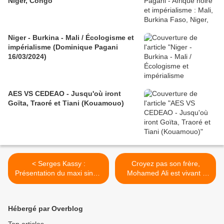
Niger, Congo
Niger - Burkina - Mali / Écologisme et
impérialisme (Dominique Pagani
16/03/2024)
AES VS CEDEAO - Jusqu'où iront
Goïta, Traoré et Tiani (Kouamouo)
< Serges Kassy :
Croyez pas son frère,
Présentation du maxi single
Mohamed Ali est vivant !
"Tous ensemble positifs" à
C'est même l'homme le
Paris
plus riche du monde ! -
4/2/13 >
Hébergé par Overblog