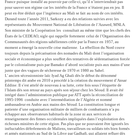
France puisque
installé au pouvoir par celle-ci, qu’il n’interviendrait pas
pour sauver son régime car les
intérêts de la France n’étaient pas en jeu. Il
peut en être déduit que l’ingérence au Mali se fait
au nom de ces intérêts.
Durand toute l’année 2011, Sarkozy a eu des relations suivies avec les
représentants du
Mouvement National de Libération de l’Azawed, MNLA.
Son ministre de la Coopération les
consultait au même titre que les chefs des
États de la CEDEAO, sigle qui rappelle fortement
celui de l’Organisation des
Communautés des régions sahéliennes créée par la France en
1957, au
moment a émergé la nouvelle crise malienne. La rébellion du Nord couve
toujours
depuis la précarisation des nomades du Mali dont l’organisation
sociale et économique a plus
souffert des tentatives de sédentarisation forcée
par le colonialisme puis par Bamako d’abord
socialiste puis aux mains d’une
junte que des vagues de sécheresse de 1970 et 1980 au Sahel.
L’ ancien sécessionniste laïc Iyad Ag Ghali dès le début du dénommé
printemps dit arabe en
2010 a procédé à la création du mouvement d’Ansar
Eddine. Il s’est attelé de nouveau à sa
lutte, cette fois sous l’étiquette de
l’Islam dès son retour au pays après son séjour chez les
Séoud. Il avait été
intégré dans l’administration publique par ATT après la réconciliation de
1995-1996 conduite avec l’intermédiation de l’Algérie et nommé
ambassadeur en Arabie aux
mains des Séoud. La constitution longue et
patiente d’une organisation militaire de milliers de
combattants n’a pu
échapper aux observateurs habituels de la zone ni aux services de
renseignement des firmes occidentales impliquées dans l’exploitation des
richesses minières
de cette région. Pas plus que ne pouvaient être ignorés les
inéluctables déferlements de
Maliens, travailleurs ou soldats très bien formés
et armés stationnés au Sud de la Libye par
Gadhafi, qui allaient refluer dès