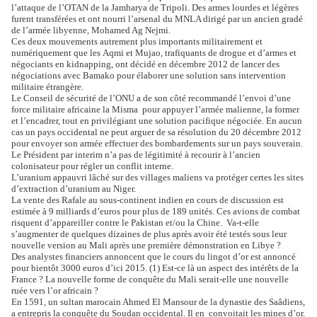
l’attaque de l’OTAN de la Jamharya de Tripoli. Des armes
lourdes et légères
furent transférées et ont nourri l’arsenal du MNLA dirigé par un ancien
gradé
de l’armée libyenne, Mohamed Ag Nejmi.
Ces deux mouvements autrement plus importants militairement et
numériquement que les
Aqmi et Mujao, trafiquants de drogue et d’armes et
négociants en kidnapping, ont décidé en
décembre 2012 de lancer des
négociations avec Bamako pour élaborer une solution sans
intervention
militaire étrangère.
Le Conseil de sécurité de l’ONU a de son côté recommandé l’envoi d’une
force militaire
africaine la Misma pour appuyer l’armée malienne, la former
et l’encadrer, tout en
privilégiant une solution pacifique négociée. En aucun
cas un pays occidental ne peut arguer
de sa résolution du 20 décembre 2012
pour envoyer son armée effectuer des bombardements
sur un pays souverain.
Le Président par interim n’a pas de légitimité à recourir à l’ancien
colonisateur pour régler un conflit interne.
L’uranium appauvri lâché sur des villages maliens va protéger certes les sites
d’extraction
d’uranium au Niger.
La vente des Rafale au sous-continent indien en cours de discussion est
estimée à 9 milliards
d’euros pour plus de 189 unités. Ces avions de combat
risquent d’appareiller contre le
Pakistan et/ou la Chine. Va-t-elle
s’augmenter de quelques dizaines de plus après avoir été
testés sous leur
nouvelle version au Mali après une première démonstration en Libye ?
Des analystes financiers annoncent que le cours du lingot d’or est annoncé
pour bientôt 3000
euros d’ici 2015. (1)
Est-ce là un aspect des intérêts de la
France ? La nouvelle forme de conquête du Mali serait-
elle une nouvelle
ruée vers l’or africain ?
En 1591, un sultan marocain Ahmed El Mansour de la dynastie des Saâdiens,
a entrepris la
conquête du Soudan occidental. Il en convoitait les mines d’or.