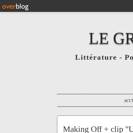
LE G
Littérature - P
ACC
Making Off + clip "U