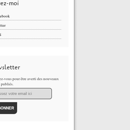
vez-moi
cebook
tter
S
sletter
z-vous pour être averti des nouveaux
s publiés.