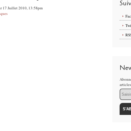
Sui
ur 17 Juillet 2010, 13:58pm
iques
Fa
Twi
RS
New
Abonne
article
Email