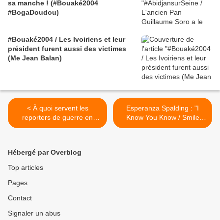
sa manche ! (#Bouaké2004
#BogaDoudou)
#Bouaké2004 / Les Ivoiriens et leur
président furent aussi des victimes
(Me Jean Balan)
< À quoi servent les
Esperanza Spalding : "I
reporters de guerre en
Know You Know / Smile
Syrie ? - Gil Mihaely,
Like That" >
causeur
Hébergé par Overblog
Top articles
Pages
Contact
Signaler un abus