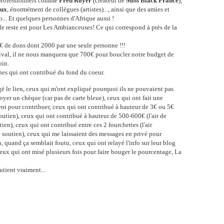
t professionnels comme
Fred Royer
(créateur de
Miss Black France
),
oux
, énormément de collègues (artistes)..., ainsi que des amies et
... Et quelques personnes d'Afrique aussi !
le reste est pour Les Ambianceuses! Ce qui correspond à près de la
€ de dons dont 2000 par une seule personne !!!
stival, il ne nous manquera que 700€ pour boucler notre budget de
oin.
nnes qui ont contribué du fond du coeur.
gé le lien, ceux qui m'ont expliqué pourquoi ils ne pouvaient pas
nvoyer un chèque (car pas de carte bleue), ceux qui ont fait une
gent pour contribuer, ceux qui ont contribué à hauteur de 3€ ou 5€
 soutien), ceux qui ont contribué à hauteur de 500-600€ (l'air de
ien), ceux qui ont contribué entre ces 2 fourchettes (l'air
e soutien), ceux qui me laissaient des messages en privé pour
, quand ça semblait foutu, ceux qui ont relayé l'info sur leur blog
ceux qui ont misé plusieurs fois pour faire bouger le pourcentage, La
utient vraiment...