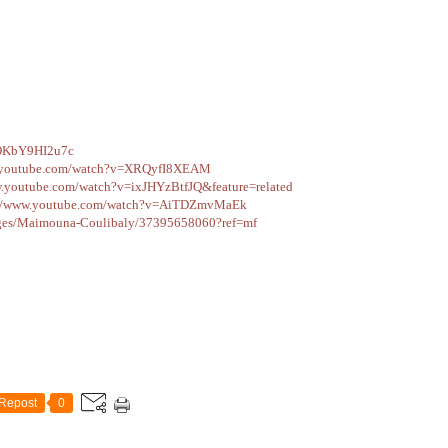
OKbY9HI2u7c
.youtube.com/watch?
v=XRQyfI8XEAM
w.youtube.com/watch?
v=ixJHYzBtfJQ&feature=related
//www.youtube.com/watch?
v=AiTDZmvMaEk
es/
Maimouna-Coulibaly/
37395658060?ref=mf
Repost
0