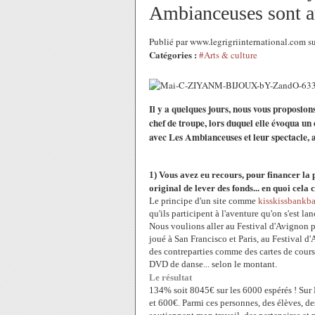
Ambianceuses sont au
Publié par www.legrigriinternational.com s
Catégories :
#Arts & culture
Il y a quelques jours, nous vous proposi
chef de troupe, lors duquel elle évoqua un
avec Les Ambianceuses et leur spectacle,
1) Vous avez eu recours, pour financer la 
original de lever des fonds... en quoi cela c
Le principe d'un site comme
kisskissbankb
qu'ils participent à l'aventure qu'on s'est lan
Nous voulions aller au Festival d'Avignon p
joué à San Francisco et Paris, au Festival 
des contreparties comme des cartes de cour
DVD de danse... selon le montant.
Le résultat
134% soit 8045€ sur les 6000 espérés ! Sur
et 600€. Parmi ces personnes, des élèves, d