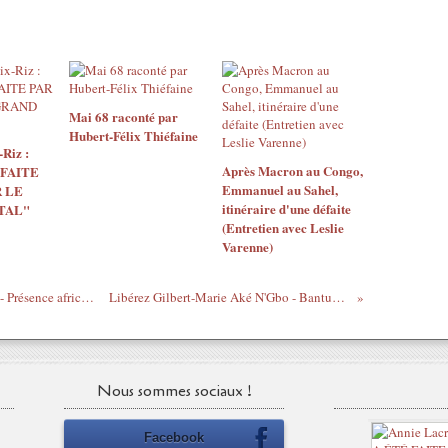
Mai 68 raconté par
Hubert-Félix Thiéfaine
Riz :
Après Macron au Congo,
 FAITE
Emmanuel au Sahel,
 LE
itinéraire d'une défaite
TAL"
(Entretien avec Leslie
Varenne)
Ambroise Kom - Le devoir d'indignation - Présence africaine 6 juillet 2012
Libérez Gilbert-Marie Aké N'Gbo - Bantunani - 8/7/2012
Nous sommes sociaux !
Facebook