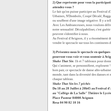
2) Que représente pour vous la participatio
attendez-vous ?
Le fait qu'on puisse participer au Festival 
Urbaines, N'Dombolo, Coupé Décalé, Ragga
ou souffrent d'une image négative. Il y a te
Avec Les Ambianceuses, nous voulons délivr
notre sensualité. Déculpabiliser, c'est guéri
peuvent s'identifier à nous.
Au Festival d'Avignon, il y a énormément d
vendre le spectacle sur tous les continents d
3) Présentez-nous le spectacle en quelques 
pourront vous voir et vous soutenir à Avi
Shake That Sin
. 1h et 7 tableaux pour donn
Qui s’animent, se personnifient, explosent
hors pair, ce spectacle de danse afro-urbain
monde, tant dans la diversité des danses et 
chaque tableau.
Shake That Sin les 7 péchés
Du 18 au 28 Juillet à 20h45 au Festival d
au "Collège de La Salle" Théâtre le Lycé
Place Pasteur 84000 Avignon
Resa 04 90 82 10 16