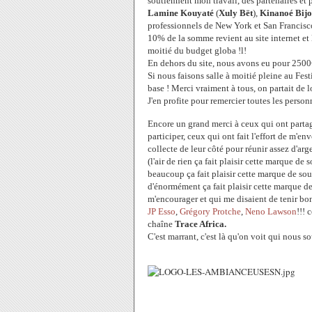
soutiennent mon travail, des partenaires e
Lamine Kouyaté
(
Xuly Bët
),
Kinanoé Bij
professionnels de New York et San Francisco
10% de la somme revient au site internet et 
moitié du budget globa !l!
En dehors du site, nous avons eu pour 2500
Si nous faisons salle à moitié pleine au Fe
base ! Merci vraiment à tous, on partait de l
J'en profite pour remercier toutes les perso
Encore un grand merci à
ceux qui ont parta
participer, ceux qui ont fait l'effort de m'e
collecte de leur côté pour réunir assez d'ar
(l'air de rien ça fait plaisir cette marque de
beaucoup ça fait plaisir cette marque de sout
d'énormément ça fait plaisir cette marque d
m'encourager et qui me disaient de tenir bon
JP Esso
,
Grégory Protche
,
Neno Lawson
!!! 
chaîne
Trace Africa.
C'est marrant, c'est là qu'on voit qui nous so