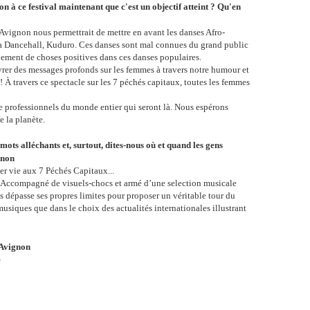
n à ce festival maintenant que c'est un objectif atteint ? Qu'en
d'Avignon nous permettrait de mettre en avant les danses Afro-
 Dancehall, Kuduro. Ces danses sont mal connues du grand public
llement de choses positives dans ces danses populaires.
er des messages profonds sur les femmes à travers notre humour et
r ! À travers ce spectacle sur les 7 péchés capitaux, toutes les femmes
e professionnels du monde entier qui seront là. Nous espérons
e la planète.
mots alléchants et, surtout, dites-nous où et quand les gens
gnon
er vie aux 7 Péchés Capitaux...
 ! Accompagné de visuels-chocs et armé d’une selection musicale
es dépasse ses propres limites pour proposer un véritable tour du
musiques que dans le choix des actualités internationales illustrant
'Avignon
e