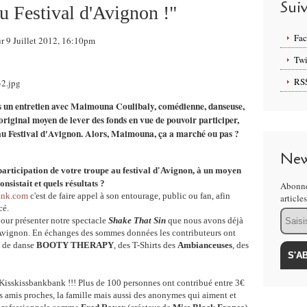
Sui
 Festival d'Avignon !"
Fa
ur 9 Juillet 2012, 16:10pm
Twi
RS
ons un entretien avec Maimouna Coulibaly, comédienne, danseuse,
 original moyen de lever des fonds en vue de pouvoir participer,
 au Festival d'Avignon. Alors, Maimouna, ça a marché ou pas ?
New
participation de votre troupe au festival d'Avignon, à un moyen
onsistait et quels résultats ?
Abonne
ank.com
c'est de faire appel à son entourage, public ou fan, afin
article
cé.
Email
our présenter notre spectacle
Shake That Sin
que nous avons déjà
d'Avignon. En échanges des sommes données les contributeurs ont
s de danse
BOOTY THERAPY
, des T-Shirts des
Ambianceuses
, des
 Kisskissbankbank !!! Plus de 100 personnes ont contribué entre 3€
es amis proches, la famille mais aussi des anonymes qui aiment et