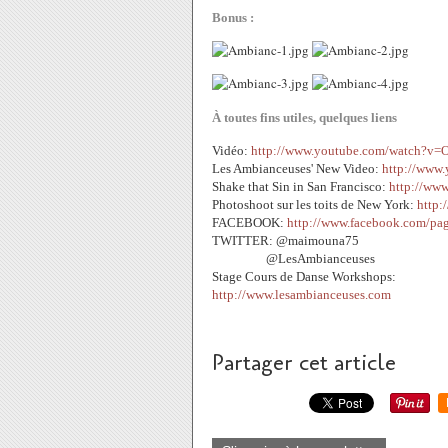
Bonus :
À toutes fins utiles, quelques liens
Vidéo:
http://www.youtube.com/watch?
v=
Les Ambianceuses' New Video:
http://www
Shake that Sin in San Francisco:
http://ww
Photoshoot sur les toits de New York:
http:
FACEBOOK:
http://www.facebook.com/pag
TWITTER: @maimouna75
@LesAmbianceuses
Stage Cours de Danse Workshops:
http://www.lesambianceuses.com
Partager cet article