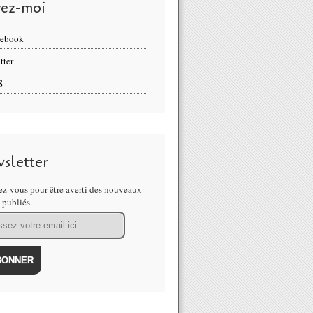
vez-moi
cebook
tter
S
sletter
z-vous pour être averti des nouveaux
s publiés.