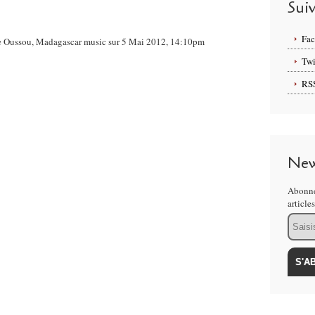
Sui
Fa
nge Oussou, Madagascar music sur 5 Mai 2012, 14:10pm
Twi
RS
New
Abonne
article
Email