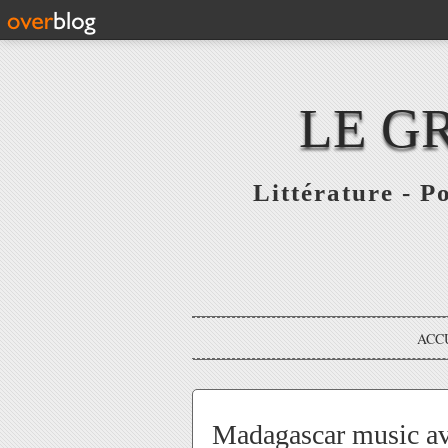
LE G
Littérature - P
ACC
Madagascar music