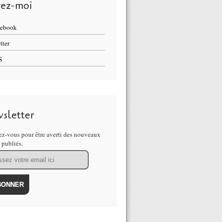
vez-moi
cebook
tter
S
sletter
z-vous pour être averti des nouveaux
s publiés.