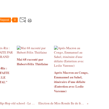
Repost
0
Mai 68 raconté par
Hubert-Félix Thiéfaine
Riz :
Après Macron au Congo,
 FAITE
Emmanuel au Sahel,
 LE
itinéraire d'une défaite
TAL"
(Entretien avec Leslie
Varenne)
Samedi 5 mai - Wild Style : Cinémix #4 Hip-Hop old school - Le Dynamo - Toulouse
Election de Miss Ronde Ile de france 2012 ...