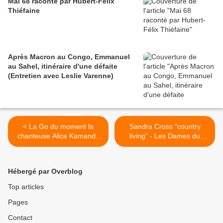
Mai 68 raconté par Hubert-Félix
Thiéfaine
Après Macron au Congo, Emmanuel
au Sahel, itinéraire d'une défaite
(Entretien avec Leslie Varenne)
< La Go du moment la
Sandra Cross “country
chanteuse Alice Kamande
living” - Les Dames du
Originaire de Nairobi ,au
Reggae, par Princess Erika
Kenya.
>
Hébergé par Overblog
Top articles
Pages
Contact