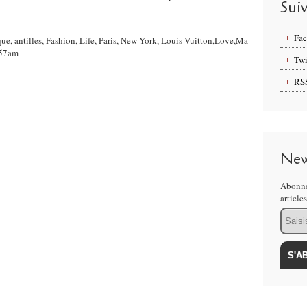
Sui
Fa
que, antilles, Fashion, Life, Paris, New York, Louis Vuitton,Love,Ma
:57am
Twi
RS
New
Abonne
article
Email