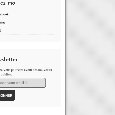
vez-moi
cebook
tter
S
sletter
z-vous pour être averti des nouveaux
s publiés.