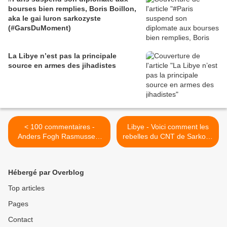
bourses bien remplies, Boris Boillon,
aka le gai luron sarkozyste
(#GarsDuMoment)
La Libye n’est pas la principale
source en armes des jihadistes
< 100 commentaires -
Libye - Voici comment les
Anders Fogh Rasmussen,
rebelles du CNT de Sarkozy
Secrétaire général
aiment les Noirs (2)... âmes
sanguinaire et sanguinolent
sensibles s'abstenir >
de l'OTAN
Hébergé par Overblog
Top articles
Pages
Contact