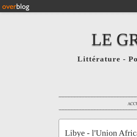
LE G
Littérature - P
ACC
Libye - l'Union Afri