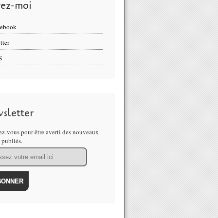
vez-moi
cebook
tter
S
sletter
z-vous pour être averti des nouveaux
s publiés.