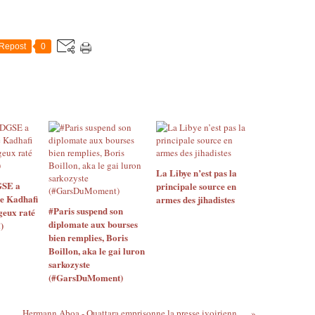
Repost
0
La Libye n’est pas la
GSE a
principale source en
de Kadhafi
armes des jihadistes
#Paris suspend son
geux raté
diplomate aux bourses
)
bien remplies, Boris
Boillon, aka le gai luron
sarkozyste
(#GarsDuMoment)
DSK raconte Nafissatou à Booba, lorsque passe une Zahia...
Hermann Aboa - Ouattara emprisonne la presse ivoirienne, par Sylvie Kouamé