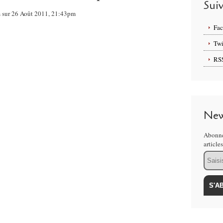
Sui
om sur 26 Août 2011, 21:43pm
Fa
Twi
RS
New
Abonne
article
Email